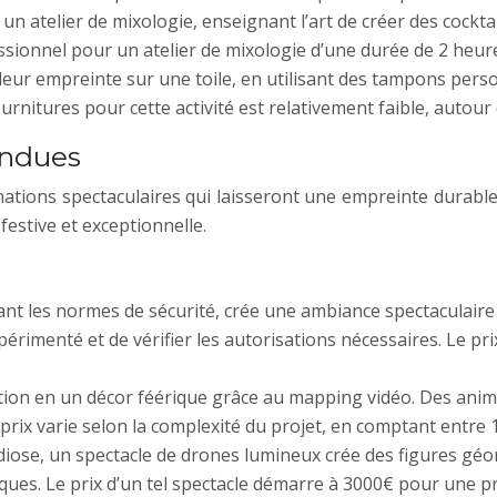
 atelier de mixologie, enseignant l’art de créer des cocktai
ssionnel pour un atelier de mixologie d’une durée de 2 heure
 leur empreinte sur une toile, en utilisant des tampons pers
fournitures pour cette activité est relativement faible, autour
endues
ions spectaculaires qui laisseront une empreinte durable d
estive et exceptionnelle.
ant les normes de sécurité, crée une ambiance spectaculaire
xpérimenté et de vérifier les autorisations nécessaires. Le pr
tion en un décor féérique grâce au mapping vidéo. Des anim
prix varie selon la complexité du projet, en comptant entre
ose, un spectacle de drones lumineux crée des figures géom
iques. Le prix d’un tel spectacle démarre à 3000€ pour une p