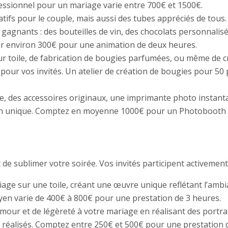
ssionnel pour un mariage varie entre 700€ et 1500€.
tifs pour le couple, mais aussi des tubes appréciés de tous.
s gagnants : des bouteilles de vin, des chocolats personna
r environ 300€ pour une animation de deux heures.
ur toile, de fabrication de bougies parfumées, ou même de cr
 pour vos invités. Un atelier de création de bougies pour 50
, des accessoires originaux, une imprimante photo instanta
oth unique. Comptez en moyenne 1000€ pour un Photobooth 
e sublimer votre soirée. Vos invités participent activement 
age sur une toile, créant une œuvre unique reflétant l’ambian
en varie de 400€ à 800€ pour une prestation de 3 heures.
mour et de légèreté à votre mariage en réalisant des portrait
s réalisés. Comptez entre 250€ et 500€ pour une prestation 