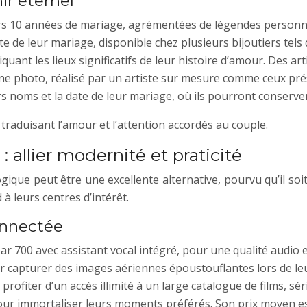
ir éternel
s 10 années de mariage, agrémentées de légendes personnal
date de leur mariage, disponible chez plusieurs bijoutiers tel
ant les lieux significatifs de leur histoire d’amour. Des art
une photo, réalisé par un artiste sur mesure comme ceux prés
 noms et la date de leur mariage, où ils pourront conserver 
traduisant l’amour et l’attention accordés au couple.
allier modernité et praticité
ue peut être une excellente alternative, pourvu qu’il soit o
 à leurs centres d’intérêt.
onnectée
00 avec assistant vocal intégré, pour une qualité audio ex
 capturer des images aériennes époustouflantes lors de leu
ofiter d’un accès illimité à un large catalogue de films, sér
r immortaliser leurs moments préférés. Son prix moyen es