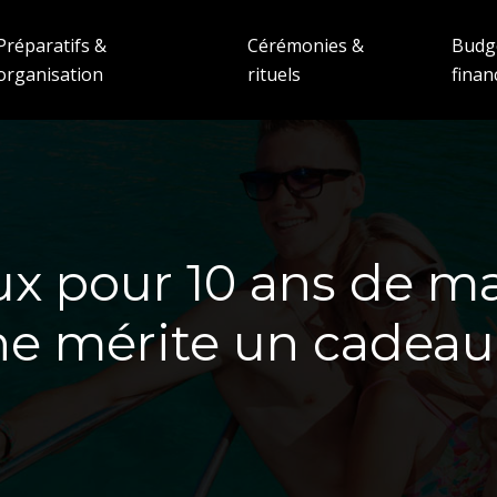
Préparatifs &
Cérémonies &
Budg
organisation
rituels
fina
x pour 10 ans de ma
e mérite un cadeau