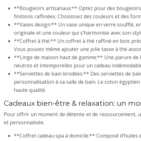
**Bougeoirs artisanaux:** Optez pour des bougeoirs 
finitions raffinées. Choisissez des couleurs et des fo
**Vases design:** Un vase unique en verre soufflé, en
originale et une couleur qui s’harmonise avec son sty
**Coffret à thé:** Un coffret à thé raffiné en bois pr
Vous pouvez même ajouter une jolie tasse à thé assort
**Linge de maison haut de gamme:** Une parure de lit
neutres et intemporelles pour un cadeau indémodable. L
**Serviettes de bain brodées:** Des serviettes de bain
personnalisation à sa salle de bain. Le coton égyptie
haute qualité.
Cadeaux bien-être & relaxation: un 
Pour offrir un moment de détente et de ressourcement, un
et personnalisée.
**Coffret cadeau spa à domicile:** Composé d’huiles e