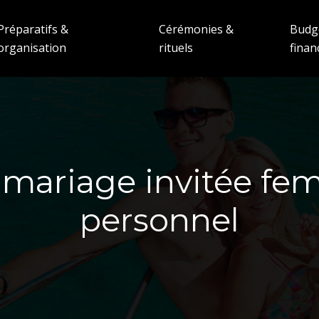
Préparatifs &
Cérémonies &
Budg
organisation
rituels
fina
 mariage invitée fem
personnel