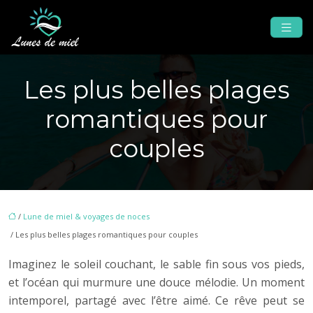
Les plus belles plages
romantiques pour
couples
/
Lune de miel & voyages de noces
/ Les plus belles plages romantiques pour couples
Imaginez le soleil couchant, le sable fin sous vos pieds,
et l’océan qui murmure une douce mélodie. Un moment
intemporel, partagé avec l’être aimé. Ce rêve peut se