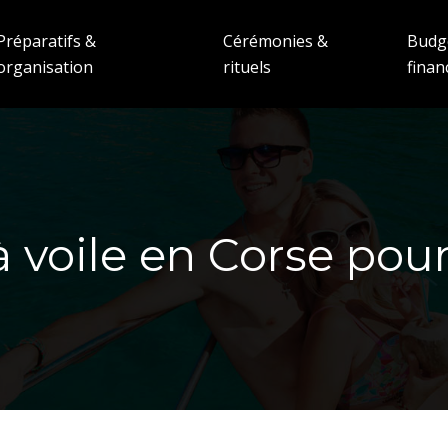
Préparatifs &
Cérémonies &
Budg
organisation
rituels
fina
 voile en Corse pou