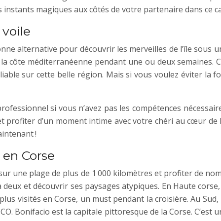
es instants magiques aux côtés de votre partenaire dans ce c
voile
e alternative pour découvrir les merveilles de l’île sous u
r la côte méditerranéenne pendant une ou deux semaines. C’
bliable sur cette belle région. Mais si vous voulez éviter l
r professionnel si vous n’avez pas les compétences nécessai
 et profiter d’un moment intime avec votre chéri au cœur de 
intenant !
r en Corse
 sur une plage de plus de 1 000 kilomètres et profiter de nom
ier à deux et découvrir ses paysages atypiques. En Haute cor
 les plus visités en Corse, un must pendant la croisière. Au Su
CO. Bonifacio est la capitale pittoresque de la Corse. C’est 