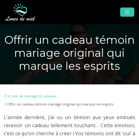
Offrir un cadeau témoin
mariage original qui
marque les esprits
/
Liste de mariage & cadeaux
/ Offrir un cadeau témoin mariage original qui marque les esprits
L’année dernière, j’ai vu un témoin aux yeux embués
recevoir un cadeau tellement touchant… Cette émotion,
c’est ce qu’on cherche à créer ! Vos témoins ont dit ‘oui’ à