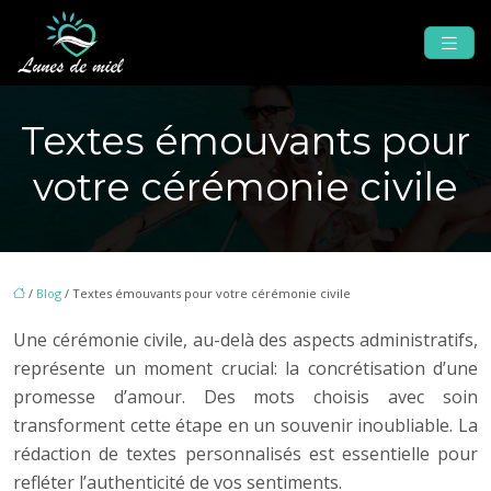
Textes émouvants pour
votre cérémonie civile
/
Blog
/ Textes émouvants pour votre cérémonie civile
Une cérémonie civile, au-delà des aspects administratifs,
représente un moment crucial: la concrétisation d’une
promesse d’amour. Des mots choisis avec soin
transforment cette étape en un souvenir inoubliable. La
rédaction de textes personnalisés est essentielle pour
refléter l’authenticité de vos sentiments.