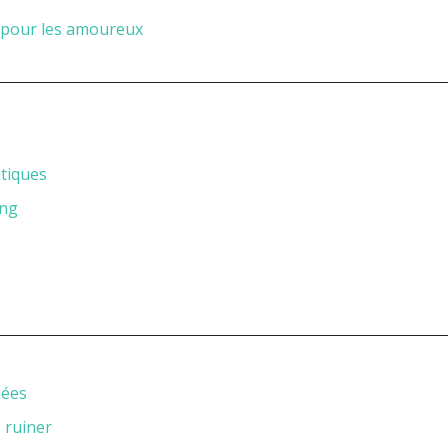
s pour les amoureux
ntiques
ing
uées
 ruiner