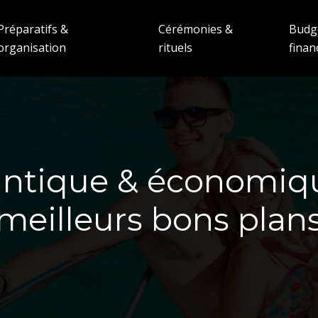
Préparatifs &
Cérémonies &
Budg
organisation
rituels
fina
tique & économique 
meilleurs bons plan